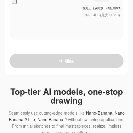
在此上传或拖放一张图片(0/1)
PNG, JPG(最大 20MB)
确认
Top-tier AI models, one-stop
drawing
Seamlessly use cutting-edge models like
Nano-Banana
,
Nano
Banana 2 Lite
,
Nano Banana 2
without switching applications.
From initial sketches to final masterpieces, realize limitless
creativity on one platform.