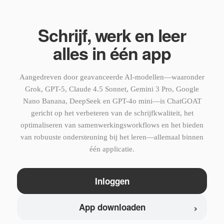
Schrijf, werk en leer
alles in één app
Aangedreven door geavanceerde AI-modellen—waaronder
Grok, GPT-5, Claude 4.5 Sonnet, Gemini 3 Pro, Google
Nano Banana, DeepSeek en GPT-4o mini—is ChatGOAT
gericht op het verbeteren van de schrijfkwaliteit, het
optimaliseren van samenwerkingsworkflows en het bieden
van robuuste ondersteuning bij het leren—allemaal binnen
één applicatie.
Inloggen
›
App downloaden