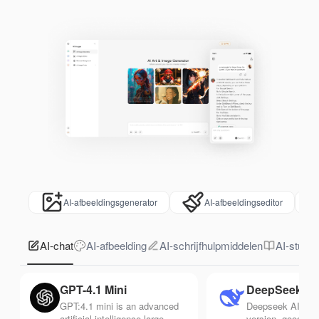
AI-afbeeldingsgenerator
AI-afbeeldingseditor
AI-chat
AI-afbeelding
AI-schrijfhulpmiddelen
AI-studie
GPT-4.1 Mini
DeepSeek V4
GPT:4.1 mini is an advanced
Deepseek AI char
artificial intelligence large
version, good wit